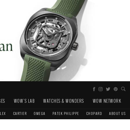
GES
WOW'S LAB
WATCHES & WONDERS
WOW NETWORK
LEX
CARTIER
OMEGA
PATEK PHILIPPE
CHOPARD
ABOUT US