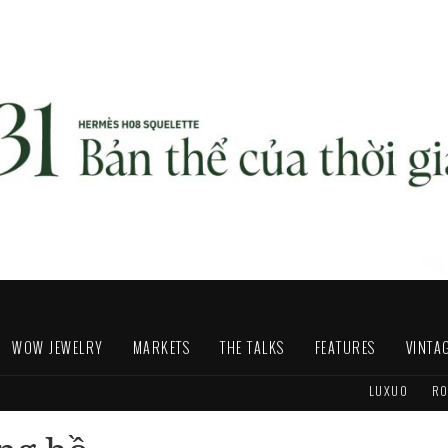
WOW JEWELRY
MARKETS
THE TALKS
FEATURES
VINTA
LUXUO
RO