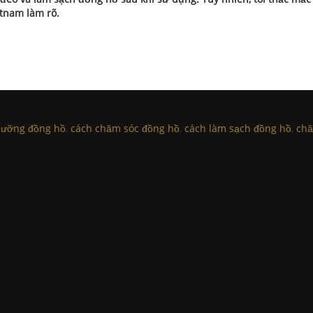
etnam làm rõ.
dưỡng đồng hồ
,
cách chăm sóc đồng hồ
,
cách làm sạch đồng hồ
,
chă