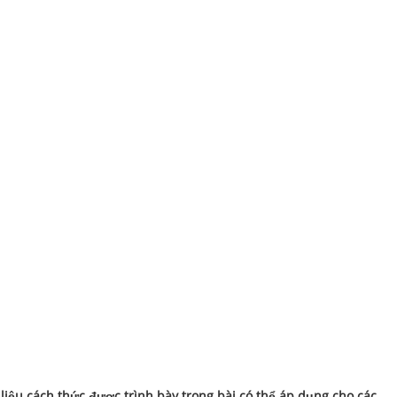
li
ệ
u cách th
ứ
c đ
ượ
c trình bày trong bài có th
ể
áp d
ụ
ng cho các