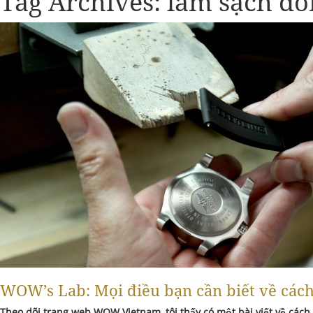
Tag Archives:
làm sạch đồ
WOW’s Lab: Mọi điều bạn cần biết về các
Theo dõi trang web WOW Vietnam, tôi th
ấ
y có m
ộ
t bài vi
ế
t v
ề
cách 