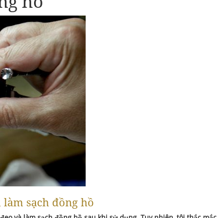
ng hồ
h làm sạch đồng hồ
đeo và làm s
ạ
ch đ
ồ
ng h
ồ
sau khi s
ử
d
ụ
ng. Tuy nhiên, tôi th
ắ
c m
ắ
c 