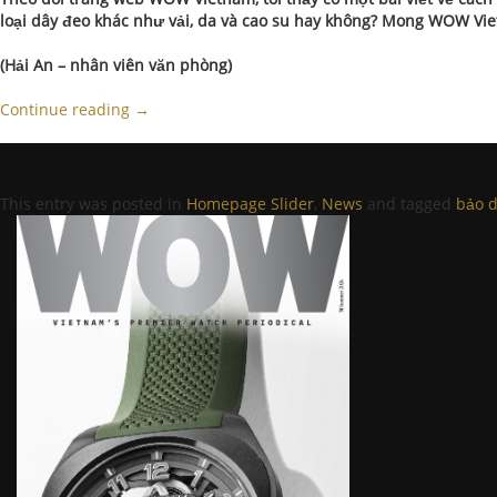
lo
ạ
i dây đeo khác nh
ư
v
ả
i, da và cao su hay không? Mong WOW Vi
(H
ả
i An – nhân viên v
ă
n phòng)
Continue reading
→
This entry was posted in
Homepage Slider
,
News
and tagged
bảo 