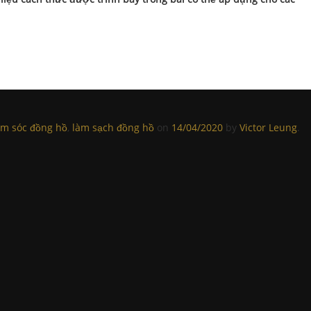
m sóc đồng hồ
,
làm sạch đồng hồ
on
14/04/2020
by
Victor Leung
.