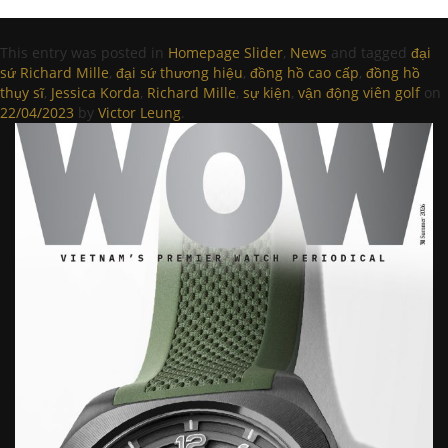
This entry was posted in
Homepage Slider
,
News
and tagged
đại
sứ Richard Mille
,
đại sứ thương hiệu
,
đồng hồ cao cấp
,
đồng hồ
thụy sĩ
,
Jessica Korda
,
Richard Mille
,
sự kiện
,
vận động viên golf
on
22/04/2023
by
Victor Leung
.