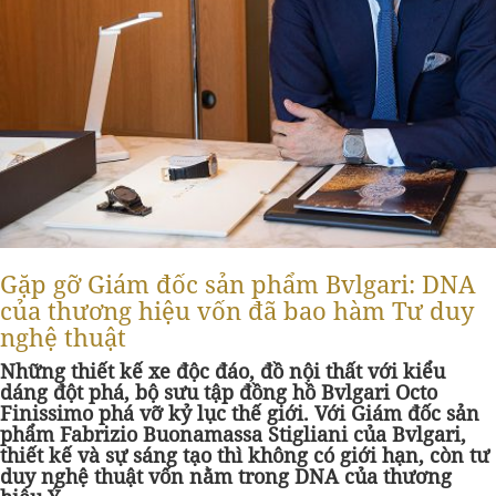
Gặp gỡ Giám đốc sản phẩm Bvlgari: DNA
của thương hiệu vốn đã bao hàm Tư duy
nghệ thuật
Những thiết kế xe độc đáo, đồ nội thất với kiểu
dáng đột phá, bộ sưu tập đồng hồ Bvlgari Octo
Finissimo phá vỡ kỷ lục thế giới. Với Giám đốc sản
phẩm Fabrizio Buonamassa Stigliani của Bvlgari,
thiết kế và sự sáng tạo thì không có giới hạn, còn tư
duy nghệ thuật vốn nằm trong DNA của thương