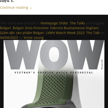
hiệu Ý.
Continue reading
→
This entry was posted in
Homepage Slider
,
The Talks
and tagged
Bvlgari
,
Bvlgari Octo Finissimo
,
Fabrizio Buonamassa Stigliani
,
Giám đốc sản phẩm Bvlgari
,
LVMH Watch Week 2023
,
The Talk
on
04/04/2023
by
Victor Leung
.