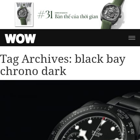
Tag Archives:
black bay
chrono dark