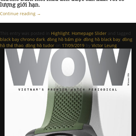
lượng giới hạn.
Continue reading
→
This entry was posted in
Highlight
,
Homepage Slider
and tagged
black bay chrono dark
,
đồng hồ bấm giờ
,
đồng hồ black bay
,
đồng
hồ thể thao
,
đồng hồ tudor
on
17/09/2019
by
Victor Leung
.