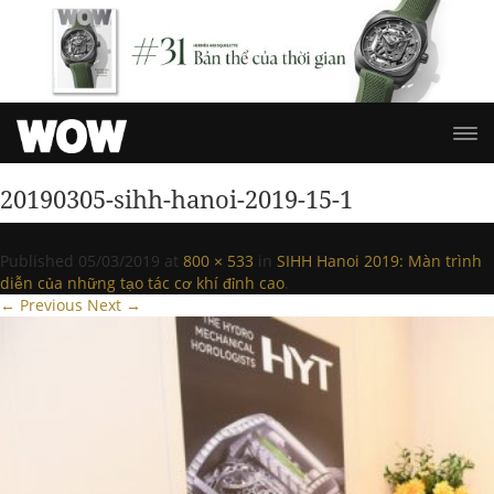
20190305-sihh-hanoi-2019-15-1
Published
05/03/2019
at
800 × 533
in
SIHH Hanoi 2019: Màn trình
diễn của những tạo tác cơ khí đỉnh cao
.
← Previous
Next →