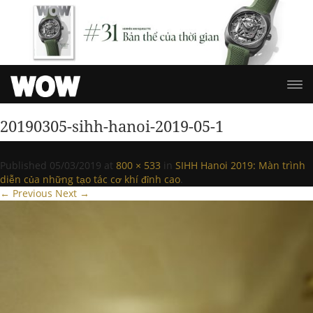
20190305-sihh-hanoi-2019-05-1
Published
05/03/2019
at
800 × 533
in
SIHH Hanoi 2019: Màn trình
diễn của những tạo tác cơ khí đỉnh cao
.
← Previous
Next →