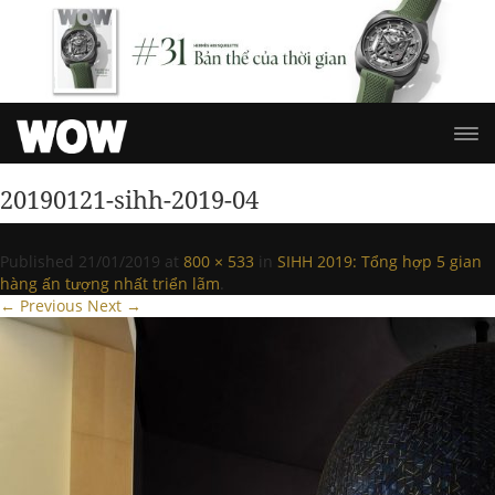
20190121-sihh-2019-04
Published
21/01/2019
at
800 × 533
in
SIHH 2019: Tổng hợp 5 gian
hàng ấn tượng nhất triển lãm
.
← Previous
Next →