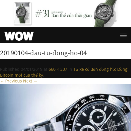
20190104-dau-tu-dong-ho-04
Published
04/01/2019
at
660 × 337
in
Từ xe cổ đến đồng hồ: Đồng
Bitcoin mới của thế kỷ
.
← Previous
Next →