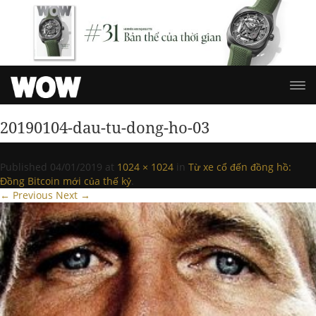
20190104-dau-tu-dong-ho-03
Published
04/01/2019
at
1024 × 1024
in
Từ xe cổ đến đồng hồ:
Đồng Bitcoin mới của thế kỷ
.
← Previous
Next →