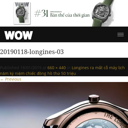
20190118-longines-03
Published
18/01/2019
at
660 × 440
in
Longines ra mắt cỗ máy lịch
năm kỷ niệm chiếc đồng hồ thứ 50 triệu
.
← Previous