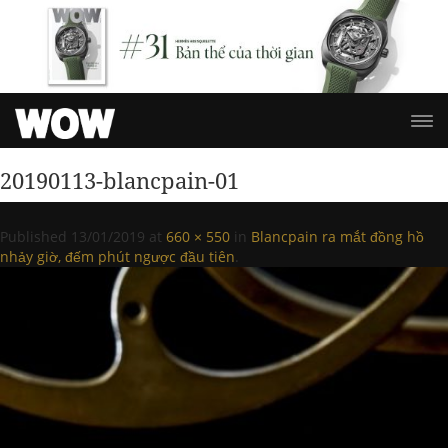
20190113-blancpain-01
Published
13/01/2019
at
660 × 550
in
Blancpain ra mắt đồng hồ
nhảy giờ, đếm phút ngược đầu tiên
.