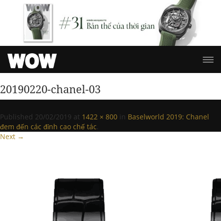
20190220-chanel-03
Published
20/02/2019
at
1422 × 800
in
Baselworld 2019: Chanel
đem đến các đỉnh cao chế tác
.
Next →