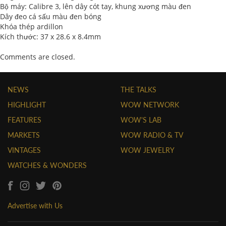
Bộ máy: Calibre 3, lên dây cót tay, khung xương màu đen
Dây đeo cá sấu màu đen bóng
Khóa thép ardillon
Kích thước: 37 x 28.6 x 8.4mm
Comments are closed.
NEWS
THE TALKS
HIGHLIGHT
WOW NETWORK
FEATURES
WOW'S LAB
MARKETS
WOW RADIO & TV
VINTAGES
WOW JEWELRY
WATCHES & WONDERS
Advertise with Us