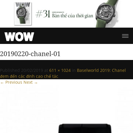
20190220-chanel-01
Published
20/02/2019
at
611 × 1024
in
Baselworld 2019: Chanel
đem đến các đỉnh cao chế tác
.
← Previous
Next →