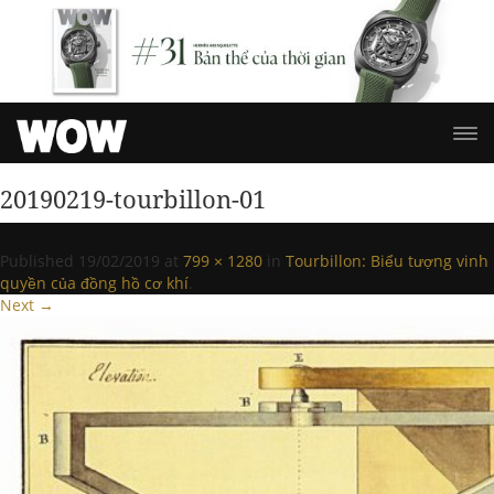
20190219-tourbillon-01
Published
19/02/2019
at
799 × 1280
in
Tourbillon: Biểu tượng vinh
quyền của đồng hồ cơ khí
.
Next →