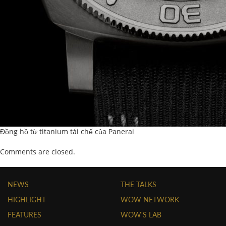
Đồng hồ từ titanium tái chế của Panerai
Comments are closed.
NEWS
THE TALKS
HIGHLIGHT
WOW NETWORK
FEATURES
WOW'S LAB