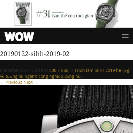
20190122-sihh-2019-02
Published
22/01/2019
at
800 × 860
in
Triển lãm SIHH 2019 hé lộ gì
về tương lai ngành công nghiệp đồng hồ?
.
← Previous
Next →