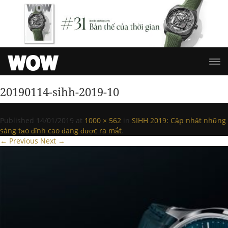
20190114-sihh-2019-10
Published
14/01/2019
at
1000 × 562
in
SIHH 2019: Cập nhật những
sáng tạo đỉnh cao đang được ra mắt
.
← Previous
Next →