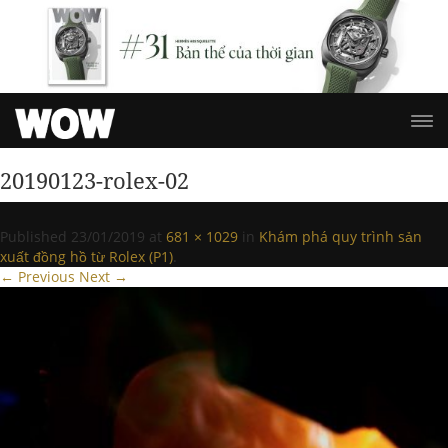
20190123-rolex-02
Published
23/01/2019
at
681 × 1029
in
Khám phá quy trình sản
xuất đồng hồ từ Rolex (P1)
.
← Previous
Next →