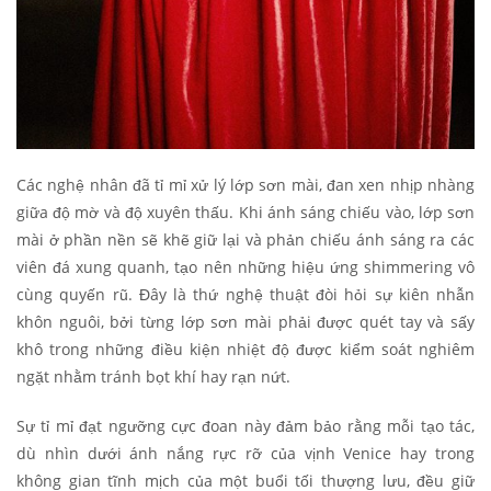
Các nghệ nhân đã tỉ mỉ xử lý lớp sơn mài, đan xen nhịp nhàng
giữa độ mờ và độ xuyên thấu. Khi ánh sáng chiếu vào, lớp sơn
mài ở phần nền sẽ khẽ giữ lại và phản chiếu ánh sáng ra các
viên đá xung quanh, tạo nên những hiệu ứng shimmering vô
cùng quyến rũ. Đây là thứ nghệ thuật đòi hỏi sự kiên nhẫn
khôn nguôi, bởi từng lớp sơn mài phải được quét tay và sấy
khô trong những điều kiện nhiệt độ được kiểm soát nghiêm
ngặt nhằm tránh bọt khí hay rạn nứt.
Sự tỉ mỉ đạt ngưỡng cực đoan này đảm bảo rằng mỗi tạo tác,
dù nhìn dưới ánh nắng rực rỡ của vịnh Venice hay trong
không gian tĩnh mịch của một buổi tối thượng lưu, đều giữ