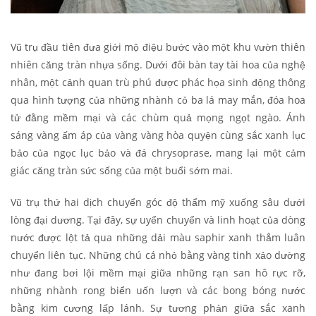
Vũ trụ đầu tiên đưa giới mộ điệu bước vào một khu vườn thiên
nhiên căng tràn nhựa sống. Dưới đôi bàn tay tài hoa của nghệ
nhân, một cảnh quan trù phú được phác họa sinh động thông
qua hình tượng của những nhành cỏ ba lá may mắn, đóa hoa
tử đằng mềm mại và các chùm quả mọng ngọt ngào. Ánh
sáng vàng ấm áp của vàng vàng hòa quyện cùng sắc xanh lục
bảo của ngọc lục bảo và đá chrysoprase, mang lại một cảm
giác căng tràn sức sống của một buổi sớm mai.
Vũ trụ thứ hai dịch chuyển góc độ thẩm mỹ xuống sâu dưới
lòng đại dương. Tại đây, sự uyển chuyển và linh hoạt của dòng
nước được lột tả qua những dải màu saphir xanh thẳm luân
chuyển liên tục. Những chú cá nhỏ bằng vàng tinh xảo dường
như đang bơi lội mềm mại giữa những rạn san hô rực rỡ,
những nhành rong biển uốn lượn và các bong bóng nước
bằng kim cương lấp lánh. Sự tương phản giữa sắc xanh