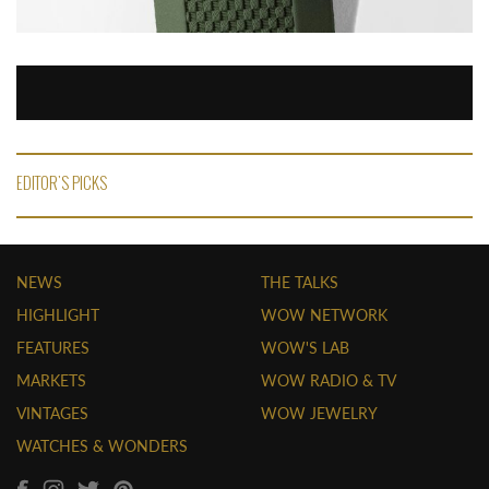
EDITOR'S PICKS
NEWS
THE TALKS
HIGHLIGHT
WOW NETWORK
FEATURES
WOW'S LAB
MARKETS
WOW RADIO & TV
VINTAGES
WOW JEWELRY
WATCHES & WONDERS