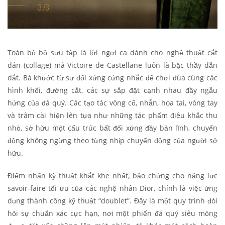
Toàn bộ bộ sưu tập là lời ngợi ca dành cho nghệ thuật cắt
dán (collage) mà Victoire de Castellane luôn là bậc thầy dẫn
dắt. Bà khước từ sự đối xứng cứng nhắc để chơi đùa cùng các
hình khối, đường cắt, các sự sắp đặt cạnh nhau đầy ngẫu
hứng của đá quý. Các tạo tác vòng cổ, nhẫn, hoa tai, vòng tay
và trâm cài hiện lên tựa như những tác phẩm điêu khắc thu
nhỏ, sở hữu một cấu trúc bất đối xứng đầy bản lĩnh, chuyển
động không ngừng theo từng nhịp chuyển động của người sở
hữu.
Điểm nhấn kỹ thuật khắt khe nhất, bảo chứng cho năng lực
savoir-faire tối ưu của các nghệ nhân Dior, chính là việc ứng
dụng thành công kỹ thuật “doublet”. Đây là một quy trình đòi
hỏi sự chuẩn xác cực hạn, nơi một phiến đá quý siêu mỏng