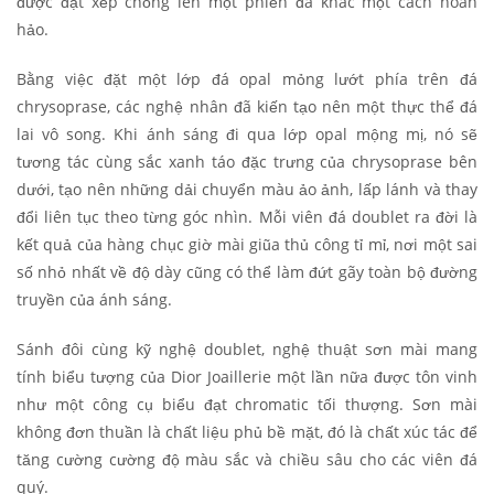
được đặt xếp chồng lên một phiến đá khác một cách hoàn
hảo.
Bằng việc đặt một lớp đá opal mỏng lướt phía trên đá
chrysoprase, các nghệ nhân đã kiến tạo nên một thực thể đá
lai vô song. Khi ánh sáng đi qua lớp opal mộng mị, nó sẽ
tương tác cùng sắc xanh táo đặc trưng của chrysoprase bên
dưới, tạo nên những dải chuyển màu ảo ảnh, lấp lánh và thay
đổi liên tục theo từng góc nhìn. Mỗi viên đá doublet ra đời là
kết quả của hàng chục giờ mài giũa thủ công tỉ mỉ, nơi một sai
số nhỏ nhất về độ dày cũng có thể làm đứt gãy toàn bộ đường
truyền của ánh sáng.
Sánh đôi cùng kỹ nghệ doublet, nghệ thuật sơn mài mang
tính biểu tượng của Dior Joaillerie một lần nữa được tôn vinh
như một công cụ biểu đạt chromatic tối thượng. Sơn mài
không đơn thuần là chất liệu phủ bề mặt, đó là chất xúc tác để
tăng cường cường độ màu sắc và chiều sâu cho các viên đá
quý.