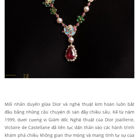
Mối nhân duyên giữa Dior và nghệ thuật kim hoàn luôn bắt
đầu bằng những câu chuyện di sản đầy chiều sâu. Kể từ năm
1999, dưới cương vị Giám đốc Nghệ thuật của Dior Joaillerie,
Victoire de Castellane đã liên tục dấn thân vào các hành trình
khám phá chiều không gian thơ mộng và mang tính tự sự của