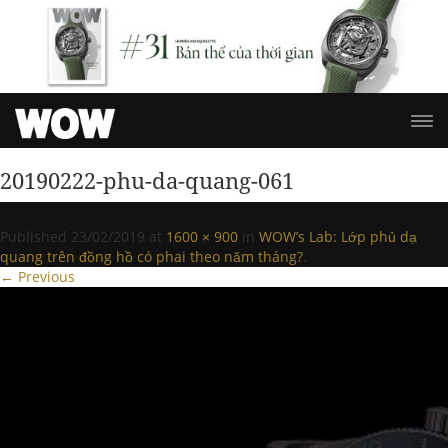
20190222-phu-da-quang-061
Published
23/02/2019
at
1600 × 900
in
WOW’s Lab: Lớp phủ dạ
quang trên đồng hồ có phai theo năm tháng?
.
← Previous