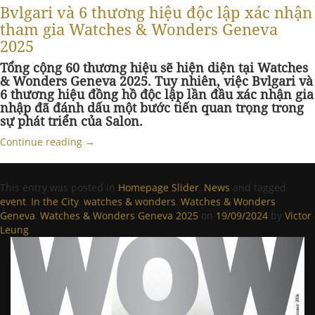
Bvlgari và 6 thương hiệu độc lập xác nhận
tham gia Watches & Wonders Geneva
2025
Tổng cộng 60 thương hiệu sẽ hiện diện tại Watches
& Wonders Geneva 2025. Tuy nhiên, việc Bvlgari và
6 thương hiệu đồng hồ độc lập lần đầu xác nhận gia
nhập đã đánh dấu một bước tiến quan trọng trong
sự phát triển của Salon.
Continue reading
→
This entry was posted in
Homepage Slider
,
News
and tagged
event
,
In the City
,
watches & wonders
,
Watches & Wonders
Geneva
,
Watches & Wonders Geneva 2025
on
19/09/2024
by
Victor
Leung
.