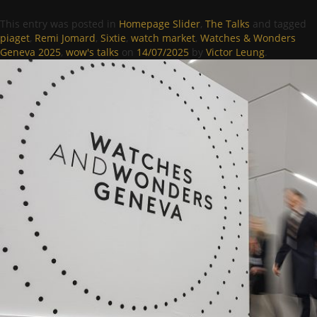
This entry was posted in
Homepage Slider
,
The Talks
and tagged
piaget
,
Remi Jomard
,
Sixtie
,
watch market
,
Watches & Wonders
Geneva 2025
,
wow's talks
on
14/07/2025
by
Victor Leung
.