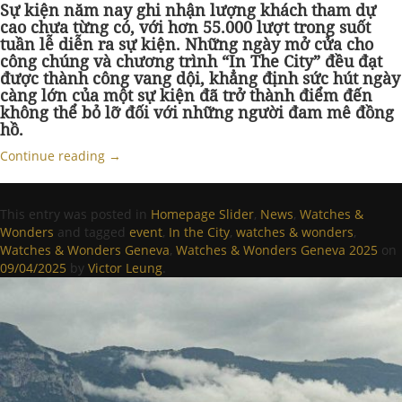
Sự kiện năm nay ghi nhận lượng khách tham dự
cao chưa từng có, với hơn 55.000 lượt trong suốt
tuần lễ
diễn ra sự kiện
. Những ngày mở cửa cho
công chúng và chương trình “In The City” đều đạt
được thành công vang dội, khẳng định sức hút ngày
càng lớn của một sự kiện đã trở thành điểm đến
không thể bỏ lỡ đối với những người đam mê đồng
hồ.
Continue reading
→
This entry was posted in
Homepage Slider
,
News
,
Watches &
Wonders
and tagged
event
,
In the City
,
watches & wonders
,
Watches & Wonders Geneva
,
Watches & Wonders Geneva 2025
on
09/04/2025
by
Victor Leung
.