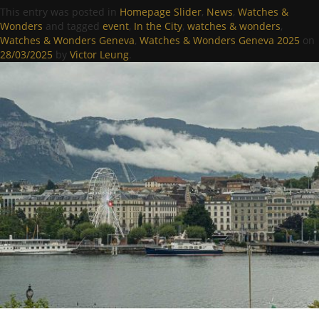
This entry was posted in
Homepage Slider
,
News
,
Watches &
Wonders
and tagged
event
,
In the City
,
watches & wonders
,
Watches & Wonders Geneva
,
Watches & Wonders Geneva 2025
on
28/03/2025
by
Victor Leung
.