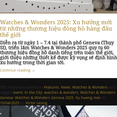
Watches & Wonders 2025: Xu hướng mới
từ những thương hiệu đồng hồ hàng đầu
thế giới
Diễn ra từ ngày 1 – 7.4 tại thành phố Geneva (Thụy
Sĩ), triển lãm Watches & Wonders 2025 quy tụ 60
thương hiệu đồng hồ danh tiếng trên toàn thế giới,
giới thiệu những thiết kế được kỳ vọng sẽ định hình
xu hướng trong thời gian tới.
Continue reading
→
This entry was posted in
Features
,
News
,
Watches & Wonders
and
tagged
event
,
In the City
,
watches & wonders
,
Watches & Wonders
Geneva
,
Watches & Wonders Geneva 2025
,
Xu hướng mới
on
10/04/2025
by
Victor Leung
.