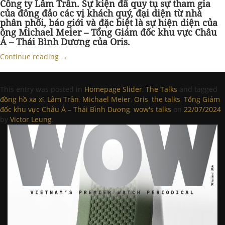
Công ty Lâm Trân. Sự kiện đã quy tụ sự tham gia
của đông đảo các vị khách quý, đại diện từ nhà
phân phối, báo giới và đặc biệt là sự hiện diện của
ông Michael Meier – Tổng Giám đốc khu vực Châu
Á – Thái Bình Dương của Oris.
Continue reading
→
This entry was posted in
Homepage Slider
,
The Talks
and tagged
đồng hồ xa xỉ
,
Lâm Trân
,
Michael Meier
,
Oris
,
the talks
,
Tổng Giám
đốc khu vực Châu Á – Thái Bình Dương
,
wow's talks
on
22/07/2024
by
Victor Leung
.