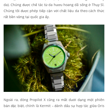
da). Chúng được chế tác từ da hươu hoang dã sống ở Thụy Sĩ.
Chúng tôi được phép tiếp cận với chất liệu da theo cách thức
rất bền vững tại quốc gia ấy.
Ngoài ra, dòng Propilot X cũng ra mắt dưới dạng một phiên
bản đặc biệt, chính là Kermit – đánh dấu sự hợp tác giữa Oris