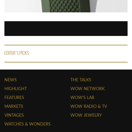
EDITOR'S PICKS
NEWS
THE TALKS
HIGHLIGHT
WOW NETWORK
FEATURES
WOW'S LAB
MARKETS
WOW RADIO & TV
VINTAGES
WOW JEWELRY
WATCHES & WONDERS