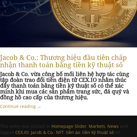
Jacob & Co.: Thương hiệu đầu tiên chấp
nhận thanh toán bằng tiền kỹ thuật số
Jacob & Co. vừa công bố mối liên hệ hợp tác cùng
tập đoàn trao đổi tiền điện tử CEX.IO nhằm thúc
đẩy thanh toán bằng tiền kỹ thuật số có thể xác
minh khi mua các sản phẩm trang sức, đá quý và
đồng hồ cao cấp của thương hiệu.
Continue reading
→
This entry was posted in
Homepage Slider
,
Markets
,
News
and
tagged
CEX.IO
,
Jacob & Co.
,
NFT
,
tiền ảo
,
tiền kỹ thuật số
on