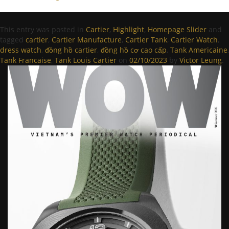
This entry was posted in
Cartier
,
Highlight
,
Homepage Slider
and
tagged
cartier
,
Cartier Manufacture
,
Cartier Tank
,
Cartier Watch
,
dress watch
,
đồng hồ cartier
,
đồng hồ cơ cao cấp
,
Tank Americaine
,
Tank Francaise
,
Tank Louis Cartier
on
02/10/2023
by
Victor Leung
.