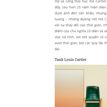
mỹ và công thái học mà Cartier 
đây, sau hơn 25 năm hiện diện,
dưới ánh đèn sân khấu, nhưng 
tượng – những đường nét mà Car
với sự thay đổi của thời gian, 
điểm của chủ nghĩa cổ điển và vẻ
vừa nữ tính, với nét quyến rũ c
vượt thời gian, bởi các quy tắc 
đại.
Tank Louis Cartier