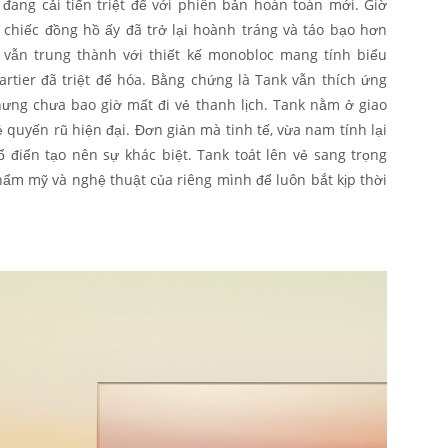
đang cải tiến triệt để với phiên bản hoàn toàn mới. Giờ
 chiếc đồng hồ ấy đã trở lại hoành tráng và táo bạo hơn
vẫn trung thành với thiết kế monobloc mang tính biểu
tier đã triệt để hóa. Bằng chứng là Tank vẫn thích ứng
nhưng chưa bao giờ mất đi vẻ thanh lịch. Tank nằm ở giao
 quyến rũ hiện đại. Đơn giản mà tinh tế, vừa nam tính lại
ổ điển tạo nên sự khác biệt. Tank toát lên vẻ sang trọng
thẩm mỹ và nghệ thuật của riêng mình để luôn bắt kịp thời