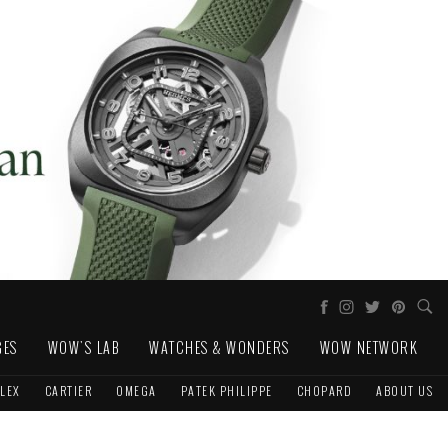
GES
WOW'S LAB
WATCHES & WONDERS
WOW NETWORK
LEX
CARTIER
OMEGA
PATEK PHILIPPE
CHOPARD
ABOUT US