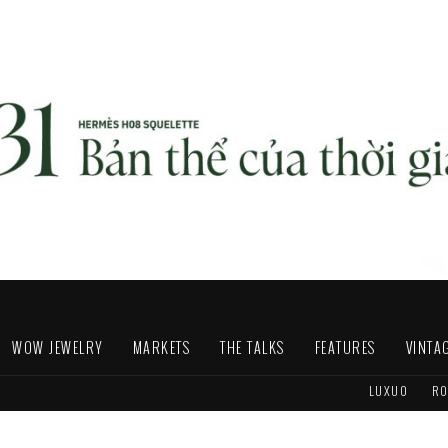
WOW JEWELRY
MARKETS
THE TALKS
FEATURES
VINTA
LUXUO
RO