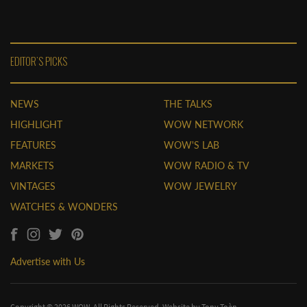
EDITOR'S PICKS
NEWS
THE TALKS
HIGHLIGHT
WOW NETWORK
FEATURES
WOW'S LAB
MARKETS
WOW RADIO & TV
VINTAGES
WOW JEWELRY
WATCHES & WONDERS
Advertise with Us
Copyright © 2026 WOW. All Rights Reserved. Website by
Tony Toàn