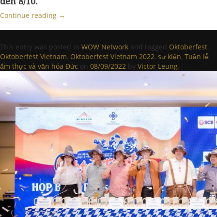
đến 8/10.
Continue reading
→
This entry was posted in
WOW Network
and tagged
Oktoberfest
,
Oktoberfest Vietnam
,
Oktoberfest Vietnam 2022
,
sự kiện
,
Tuần lễ
ẩm thực và văn hóa Đức
on
08/09/2022
by
Victor Leung
.