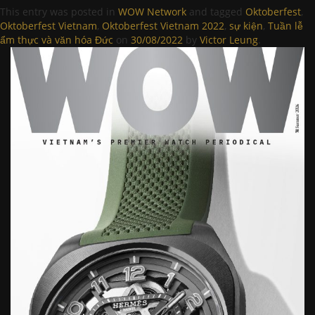
This entry was posted in
WOW Network
and tagged
Oktoberfest
,
Oktoberfest Vietnam
,
Oktoberfest Vietnam 2022
,
sự kiện
,
Tuần lễ
ẩm thực và văn hóa Đức
on
30/08/2022
by
Victor Leung
.