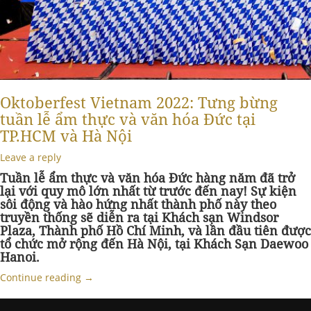
Oktoberfest Vietnam 2022: Tưng bừng
tuần lễ ẩm thực và văn hóa Đức tại
TP.HCM và Hà Nội
Leave a reply
Tuần lễ ẩm thực và văn hóa Đức hàng năm đã trở
lại với quy mô lớn nhất từ trước đến nay! Sự kiện
sôi động và hào hứng nhất thành phố này theo
truyền thống sẽ diễn ra tại Khách sạn Windsor
Plaza, Thành phố Hồ Chí Minh, và lần đầu tiên được
tổ chức mở rộng đến Hà Nội, tại Khách Sạn Daewoo
Hanoi.
Continue reading
→