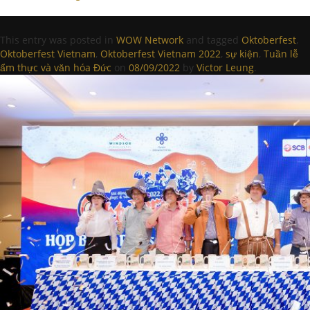
This entry was posted in
WOW Network
and tagged
Oktoberfest
,
Oktoberfest Vietnam
,
Oktoberfest Vietnam 2022
,
sự kiện
,
Tuần lễ
ẩm thực và văn hóa Đức
on
08/09/2022
by
Victor Leung
.