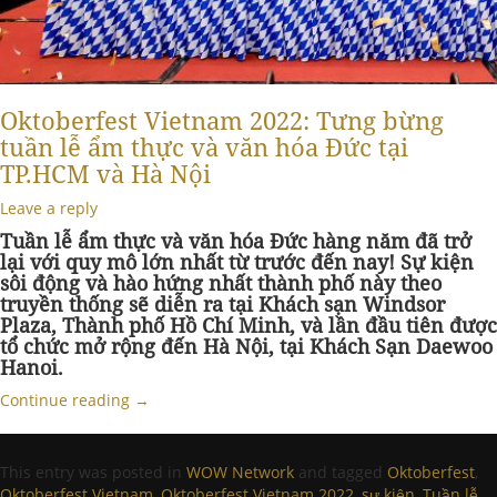
Oktoberfest Vietnam 2022: Tưng bừng
tuần lễ ẩm thực và văn hóa Đức tại
TP.HCM và Hà Nội
Leave a reply
Tuần lễ ẩm thực và văn hóa Đức hàng năm đã trở
lại với quy mô lớn nhất từ trước đến nay! Sự kiện
sôi động và hào hứng nhất thành phố này theo
truyền thống sẽ diễn ra tại Khách sạn Windsor
Plaza, Thành phố Hồ Chí Minh, và lần đầu tiên được
tổ chức mở rộng đến Hà Nội, tại Khách Sạn Daewoo
Hanoi.
Continue reading
→
This entry was posted in
WOW Network
and tagged
Oktoberfest
,
Oktoberfest Vietnam
,
Oktoberfest Vietnam 2022
,
sự kiện
,
Tuần lễ