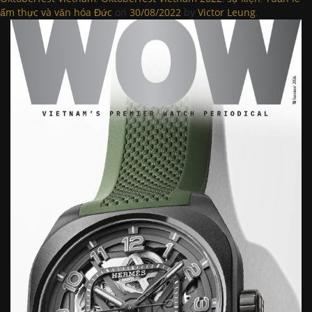
ẩm thực và văn hóa Đức
on
30/08/2022
by
Victor Leung
.