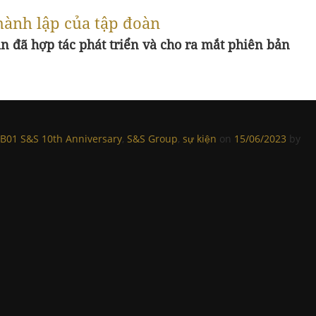
hành lập của tập đoàn
 đã hợp tác phát triển và cho ra mắt phiên bản
 B01 S&S 10th Anniversary
,
S&S Group
,
sự kiện
on
15/06/2023
by