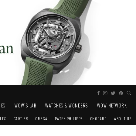
GES
WOW'S LAB
WATCHES & WONDERS
WOW NETWORK
LEX
CARTIER
OMEGA
PATEK PHILIPPE
CHOPARD
ABOUT US