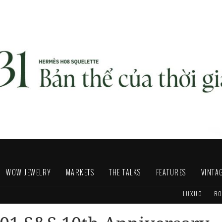
WOW JEWELRY
MARKETS
THE TALKS
FEATURES
VINTA
LUXUO
RO