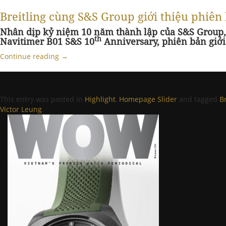
Breitling cùng S&S Group giới thiệu phiê
Nhân dịp kỷ niệm 10 năm thành lập của S&S Group, t
th
Navitimer B01 S&S 10
Anniversary, phiên bản giới 
Continue reading
→
This entry was posted in
Highlight
,
Homepage Slider
and tagged
Br
Victor Leung
.