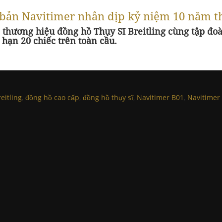
n bản Navitimer nhân dịp kỷ niệm 10 năm t
hương hiệu đồng hồ Thụy Sĩ Breitling cùng tập đoàn
hạn 20 chiếc trên toàn cầu.
eitling
,
đồng hồ cao cấp
,
đồng hồ thụy sĩ
,
Navitimer B01
,
Navitimer