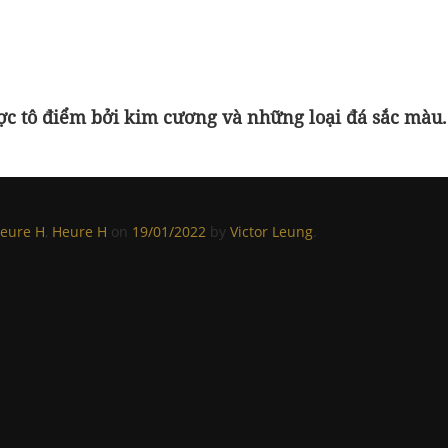
ợc tô điểm bởi kim cương và những loại đá sắc màu.
eure H
,
Heure H
on
19/01/2022
by
Victor Leung
.