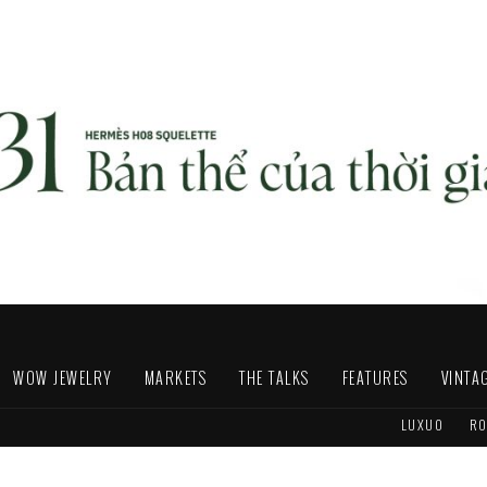
WOW JEWELRY
MARKETS
THE TALKS
FEATURES
VINTA
LUXUO
RO