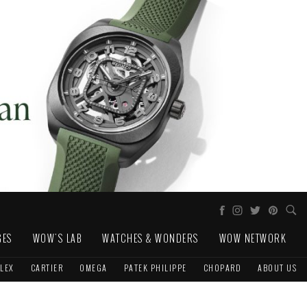
GES
WOW'S LAB
WATCHES & WONDERS
WOW NETWORK
LEX
CARTIER
OMEGA
PATEK PHILIPPE
CHOPARD
ABOUT US