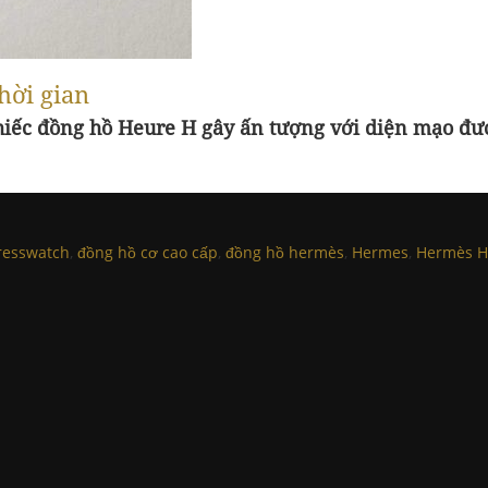
hời gian
chiếc đồng hồ Heure H gây ấn tượng với diện mạo đư
resswatch
,
đồng hồ cơ cao cấp
,
đồng hồ hermès
,
Hermes
,
Hermès H