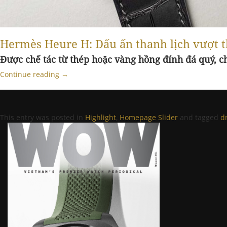
Hermès Heure H: Dấu ấn thanh lịch vượt t
Được chế tác từ thép hoặc vàng hồng đính đá quý, 
Continue reading
→
This entry was posted in
Highlight
,
Homepage Slider
and tagged
d