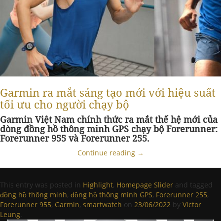
Garmin ra mắt sáng tạo mới với hiệu suất
tối ưu cho người chạy bộ
Garmin Việt Nam chính thức ra mắt thế hệ mới của
dòng đồng hồ thông minh GPS chạy bộ Forerunner:
Forerunner 955 và Forerunner 255.
Continue reading
→
This entry was posted in
Highlight
,
Homepage Slider
and tagged
đồng hồ thông minh
,
đồng hồ thông minh GPS
,
Forerunner 255
,
Forerunner 955
,
Garmin
,
smartwatch
on
23/06/2022
by
Victor
Leung
.