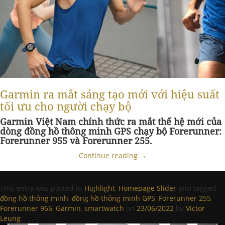
Garmin ra mắt sáng tạo mới với hiệu suất
tối ưu cho người chạy bộ
Garmin Việt Nam chính thức ra mắt thế hệ mới của
dòng đồng hồ thông minh GPS chạy bộ Forerunner:
Forerunner 955 và Forerunner 255.
Continue reading
→
This entry was posted in
Highlight
,
Homepage Slider
and tagged
đồng hồ thông minh
,
đồng hồ thông minh GPS
,
Forerunner 255
,
Forerunner 955
,
Garmin
,
smartwatch
on
23/06/2022
by
Victor
Leung
.