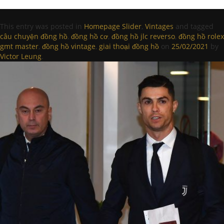
This entry was posted in
Homepage Slider
,
Vintages
and tagged
câu chuyện đồng hồ
,
đồng hồ cơ
,
đồng hồ jlc reverso
,
đồng hồ rolex
gmt master
,
đồng hồ vintage
,
giai thoại đồng hồ
on
25/02/2021
by
Victor Leung
.