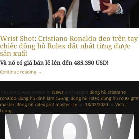
Wrist Shot: Cristiano Ronaldo đeo trên tay
chiếc đồng hồ Rolex đắt nhất từng được
sản xuất
Và nó có giá bán lẻ lên đến 485.350 USD!
Continue reading
→
This entry was posted in
News
and tagged
đồng hồ cristiano
ronaldo
,
đồng hồ đính kim cương
,
đồng hồ rolex
,
đồng hồ rolex gmt
master
,
đồng hồ rolex gmt master ice
on
18/02/2020
by
Victor
Leung
.