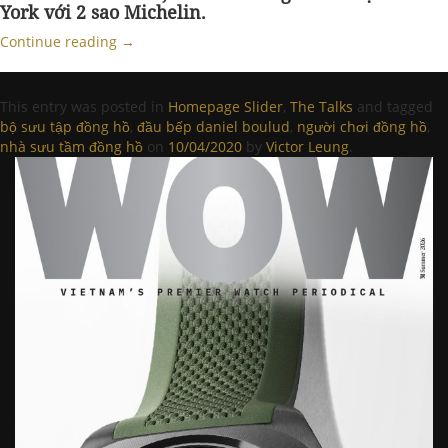
York với 2 sao Michelin.
Continue reading
→
This entry was posted in
Homepage Slider
,
The Talks
and tagged
bộ sưu tập đồng hồ
,
đầu bếp daniel boulud
,
người chơi đồng hồ
,
nhà sưu tầm đồng hồ
on
10/04/2020
by
Victor Leung
.