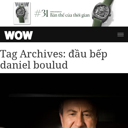
Tag Archives:
đầu bếp
daniel boulud