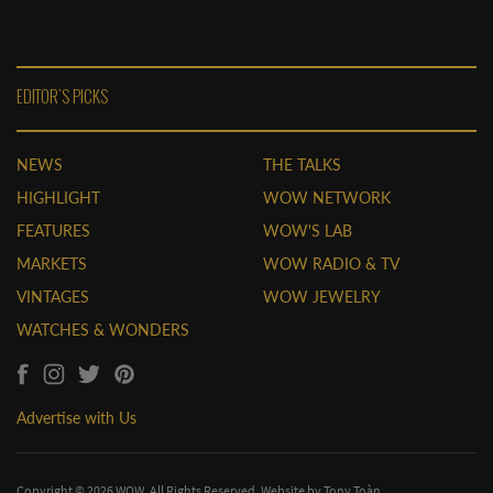
EDITOR'S PICKS
NEWS
THE TALKS
HIGHLIGHT
WOW NETWORK
FEATURES
WOW'S LAB
MARKETS
WOW RADIO & TV
VINTAGES
WOW JEWELRY
WATCHES & WONDERS
Advertise with Us
Copyright © 2026 WOW. All Rights Reserved. Website by
Tony Toàn