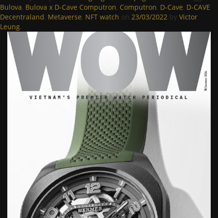
Bulova
,
Bulova x D-Cave Computron
,
Computron
,
D-Cave
,
D-CAVE
Decentraland
,
Metaverse
,
NFT watch
on
23/03/2022
by
Victor
Leung
.