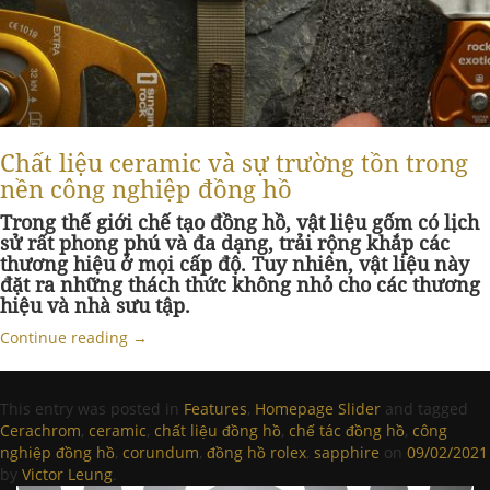
Chất liệu ceramic và sự trường tồn trong
nền công nghiệp đồng hồ
Trong thế giới chế tạo đồng hồ, vật liệu gốm có lịch
sử rất phong phú và đa dạng, trải rộng khắp các
thương hiệu ở mọi cấp độ. Tuy nhiên, vật liệu này
đặt ra những thách thức không nhỏ cho các thương
hiệu và nhà sưu tập.
Continue reading
→
This entry was posted in
Features
,
Homepage Slider
and tagged
Cerachrom
,
ceramic
,
chất liệu đồng hồ
,
chế tác đồng hồ
,
công
nghiệp đồng hồ
,
corundum
,
đồng hồ rolex
,
sapphire
on
09/02/2021
by
Victor Leung
.