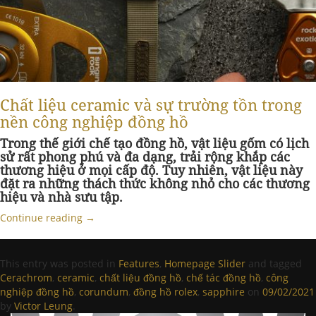
Chất liệu ceramic và sự trường tồn trong
nền công nghiệp đồng hồ
Trong thế giới chế tạo đồng hồ, vật liệu gốm có lịch
sử rất phong phú và đa dạng, trải rộng khắp các
thương hiệu ở mọi cấp độ. Tuy nhiên, vật liệu này
đặt ra những thách thức không nhỏ cho các thương
hiệu và nhà sưu tập.
Continue reading
→
This entry was posted in
Features
,
Homepage Slider
and tagged
Cerachrom
,
ceramic
,
chất liệu đồng hồ
,
chế tác đồng hồ
,
công
nghiệp đồng hồ
,
corundum
,
đồng hồ rolex
,
sapphire
on
09/02/2021
by
Victor Leung
.