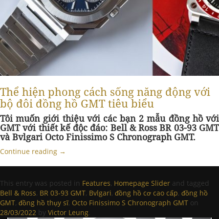
Thể hiện phong cách sống năng động với
bộ đôi đồng hồ GMT tiêu biểu
Tôi muốn giới thiệu với các bạn 2 mẫu đồng hồ với
GMT với thiết kế độc đáo: Bell & Ross BR 03-93 GMT
và Bvlgari Octo Finissimo S Chronograph GMT.
Continue reading
→
This entry was posted in
Features
,
Homepage Slider
and tagged
Bell & Ross
,
BR 03-93 GMT
,
Bvlgari
,
đồng hồ cơ cao cấp
,
đồng hồ
GMT
,
đồng hồ thụy sĩ
,
Octo Finissimo S Chronograph GMT
on
28/03/2022
by
Victor Leung
.