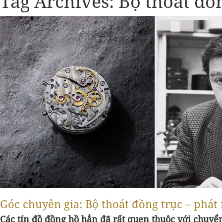
Tag Archives:
Bộ thoát đồ
Góc chuyên gia: Bộ thoát đồng trục – phát
Các tín đồ đồng hồ hẳn đã rất quen thuộc với chuyể