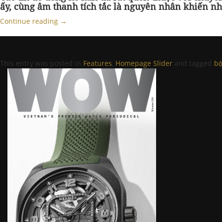
ấy, cùng âm thanh tích tắc là nguyên nhân khiến n
Continue reading
→
This entry was posted in
Features
,
Homepage Slider
and tagged
bộ