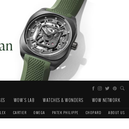
GES
WOW'S LAB
WATCHES & WONDERS
WOW NETWORK
LEX
CARTIER
OMEGA
PATEK PHILIPPE
CHOPARD
ABOUT US