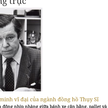
ng trục
 minh vĩ đại của ngành đồng hồ Thụy Sĩ
n động nhịp nhàng giữa bánh xe cân bằng, pallet và 