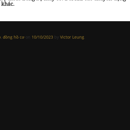
 khác.
p
,
đồng hồ cơ
on
10/10/2023
by
Victor Leung
.