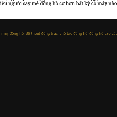
hiều người say mê đồng hồ cơ hơn bất kỳ cỗ máy nào
 máy đồng hồ
,
Bộ thoát đồng trục
,
chế tạo đồng hồ
,
đồng hồ cao cấ