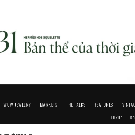
WOW JEWELRY
MARKETS
THE TALKS
FEATURES
VINTA
LUXUO
RO