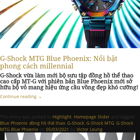
G-Shock MTG Blue Phoenix: Nổi bật
phong cách millennial
G-Shock vừa làm mới bộ sưu tập đồng hồ thể thao
cao cấp MT-G với phiên bản Blue Phoenix mới sở
hữu bộ vỏ mang hiệu ứng cầu vồng đẹp khó cưỡng!
Continue reading
→
This entry was posted in
Highlight
,
Homepage Slider
and tagged
Blue Phoenix
,
đồng hồ thể thao
,
G-Shock
,
G-Shock MTG
,
G-Shock
MTG Blue Phoenix
on
05/03/2021
by
Victor Leung
.