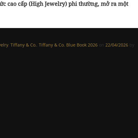
ức cao cấp (High Jewelry) phi thường, mở ra một
elry
,
Tiffany & Co.
,
Tiffany & Co. Blue Book 2026
on
22/04/2026
by