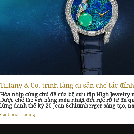
Tiffany & Co. trình làng di sản chế tác đ
Hòa nhịp cùng chủ đề của bộ sưu tập High Jewelry m
Được chế tác với bảng màu nhiệt đới rực rỡ từ đá qu
lừng danh thế kỷ 20 Jean Schlumberger sáng tạo, nay
Continue reading
→