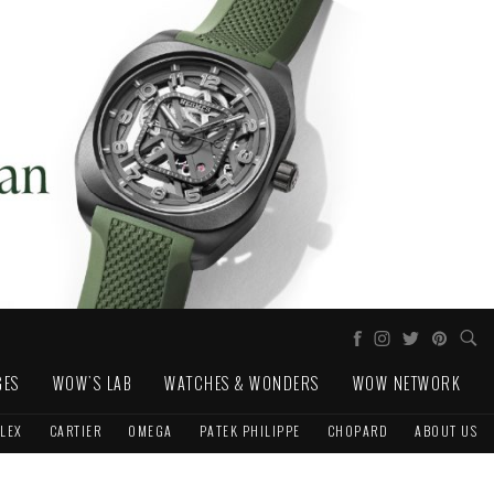
GES
WOW'S LAB
WATCHES & WONDERS
WOW NETWORK
LEX
CARTIER
OMEGA
PATEK PHILIPPE
CHOPARD
ABOUT US