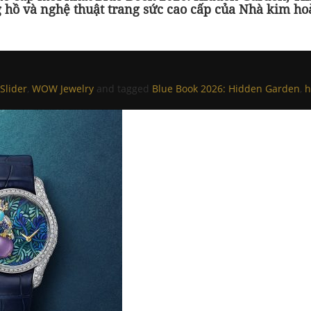
g hồ và nghệ thuật trang sức cao cấp của Nhà kim ho
Slider
,
WOW Jewelry
and tagged
Blue Book 2026: Hidden Garden
,
h