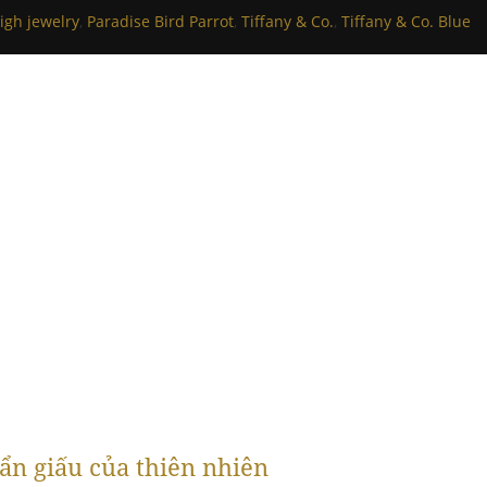
igh jewelry
,
Paradise Bird Parrot
,
Tiffany & Co.
,
Tiffany & Co. Blue
ẩn giấu của thiên nhiên