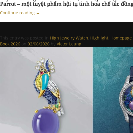
Parrot – một tuyệt phẩm hội tụ tinh hoa chế tác đồn
Continue reading
→
This entry was posted in
High Jewelry Watch
,
Highlight
,
Homepage 
Book 2026
on
02/06/2026
by
Victor Leung
.