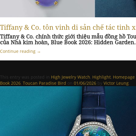
Tiffany & Co. tôn vinh di sản chế tác tinh
Tiffany & Co. chính thức giới thiệu mẫu đồng hồ Tou
của Nhà kim hoàn, Blue Book 2026: Hidden Garden.
Continue reading
→
This entry was posted in
High Jewelry Watch
,
Highlight
,
Homepage 
Book 2026
,
Toucan Paradise Bird
on
01/06/2026
by
Victor Leung
.