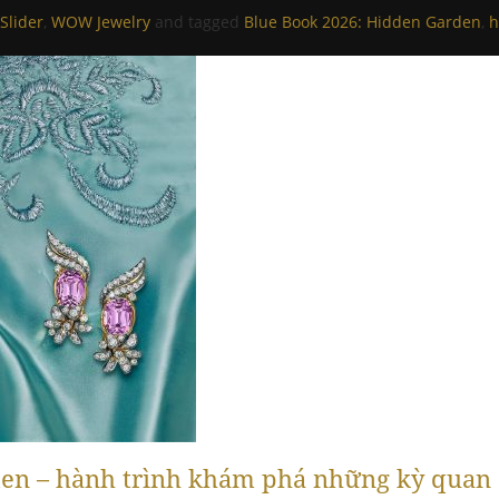
Slider
,
WOW Jewelry
and tagged
Blue Book 2026: Hidden Garden
,
h
den – hành trình khám phá những kỳ quan 