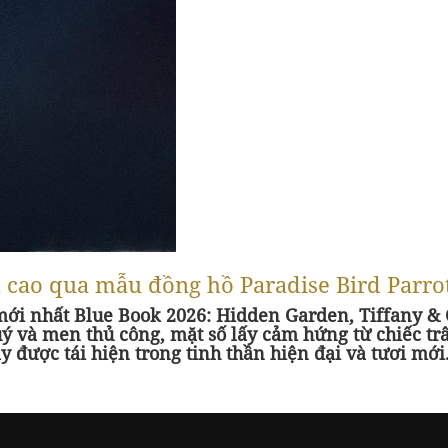
ỉnh cao qua mẫu đồng hồ Paradise Bird Parr
ới nhất Blue Book 2026: Hidden Garden, Tiffany & C
ý và men thủ công, mặt số lấy cảm hứng từ chiếc trâ
 được tái hiện trong tinh thần hiện đại và tươi mới