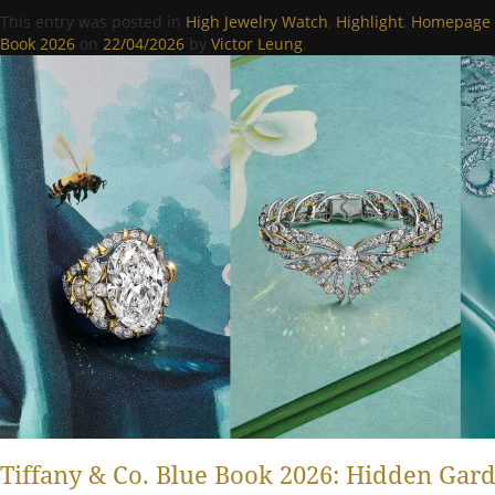
This entry was posted in
High Jewelry Watch
,
Highlight
,
Homepage 
Book 2026
on
22/04/2026
by
Victor Leung
.
Tiffany & Co. Blue Book 2026: Hidden Gar