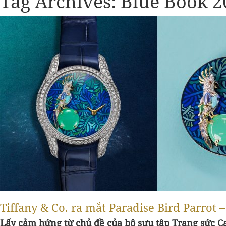
Tag Archives:
Blue Book 2
Tiffany & Co. ra mắt Paradise Bird Parrot 
Lấy cảm hứng từ chủ đề của bộ sưu tập Trang sức Ca