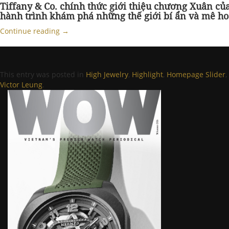
Tiffany & Co. chính thức giới thiệu chương Xuân củ
hành trình khám phá những thế giới bí ẩn và mê ho
Continue reading
→
This entry was posted in
High Jewelry
,
Highlight
,
Homepage Slider
,
Victor Leung
.