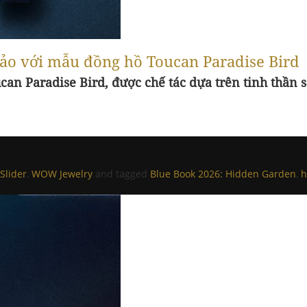
 xảo với mẫu đồng hồ Toucan Paradise Bird
can Paradise Bird, được chế tác dựa trên tinh thần 
Slider
,
WOW Jewelry
and tagged
Blue Book 2026: Hidden Garden
,
h