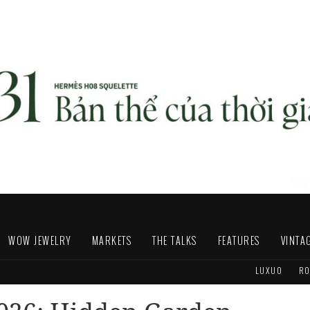
WOW JEWELRY
MARKETS
THE TALKS
FEATURES
VINTA
LUXUO
RO