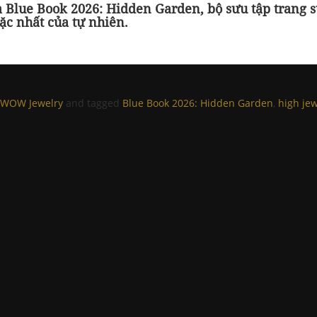
a Blue Book 2026: Hidden Garden, bộ sưu tập trang s
ặc nhất của tự nhiên.
WOW Jewelry
and tagged
Blue Book 2026: Hidden Garden
,
high jew