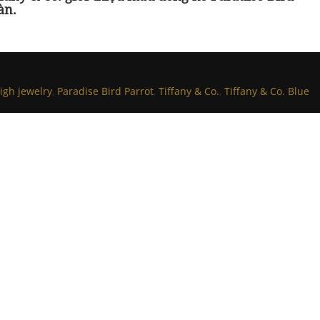
àn.
igh jewelry
,
Paradise Bird Parrot
,
Tiffany & Co.
,
Tiffany & Co. Blue