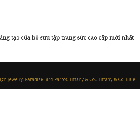
sáng tạo của bộ sưu tập trang sức cao cấp mới nhất
igh jewelry
,
Paradise Bird Parrot
,
Tiffany & Co.
,
Tiffany & Co. Blue