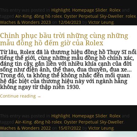
This entry was posted in
Highlight
,
Homepage Slider
,
Rolex
and
tagged
Air-King
,
đồng hồ rolex
,
Oyster Perpetual Sky-Dweller
,
rolex
,
Waches & Wonders 2023
on
12/04/2023
by
Victor Leung
.
Chinh phục bầu trời những cùng những
mẫu đồng hồ đếm giờ của Rolex
Từ lâu, Rolex đã là thương hiệu đồng hồ Thụy Sĩ nổi
tiếng thế giới, cùng những mẫu đồng hồ chính xác,
đáng tin cậy, gắn liền với nhiều khía cạnh của đời
sống như điện ảnh, thể thao, đua thuyền, đua xe…
Trong đó, ta không thể không nhắc đến mối quan
hệ đặc biệt của thương hiệu này với ngành hàng
không ngay từ thập niên 1930.
Continue reading
→
This entry was posted in
Highlight
,
Homepage Slider
,
Rolex
and
tagged
Air-King
,
đồng hồ rolex
,
Oyster Perpetual Sky-Dweller
,
Waches & Wonders 2022
on
15/07/2022
by
Victor Leung
.