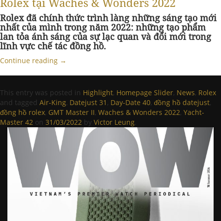
Rolex tại Waches & Wonders 2022
Rolex đã chính thức trình làng những sáng tạo mới
nhất của mình trong năm 2022: những tạo phẩm
lan tỏa ánh sáng của sự lạc quan và đổi mới trong
lĩnh vực chế tác đồng hồ.
Continue reading
→
This entry was posted in
Highlight
,
Homepage Slider
,
News
,
Rolex
and tagged
Air-King
,
Datejust 31
,
Day-Date 40
,
đồng hồ datejust
,
đồng hồ rolex
,
GMT Master II
,
Waches & Wonders 2022
,
Yacht-
Master 42
on
31/03/2022
by
Victor Leung
.