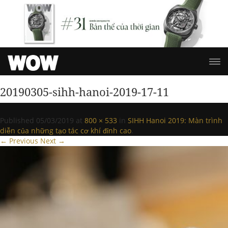
20190305-sihh-hanoi-2019-17-11
Published
05/03/2019
at
800 × 533
in
SIHH Hanoi 2019: Màn trình
diễn của những tạo tác cơ khí đỉnh cao
.
← Previous
Next →