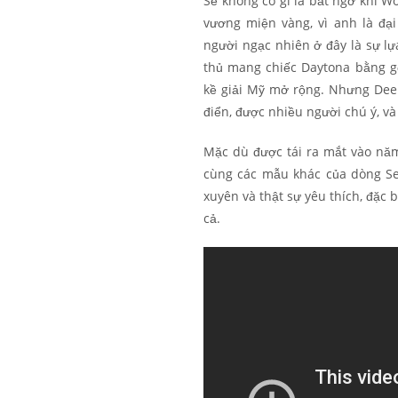
Sẽ không có gì là bất ngờ khi 
vương miện vàng, vì anh là đạ
người ngạc nhiên ở đây là sự l
thủ mang chiếc Daytona bằng g
kề giải Mỹ mở rộng. Nhưng Dee
điển, được nhiều người chú ý, và
Mặc dù được tái ra mắt vào nă
cùng các mẫu khác của dòng S
xuyên và thật sự yêu thích, đặc b
cả.