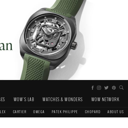
GES
WOW'S LAB
WATCHES & WONDERS
WOW NETWORK
LEX
CARTIER
OMEGA
PATEK PHILIPPE
CHOPARD
ABOUT US