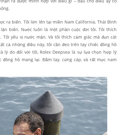
nhận ra được mình hợp với điều gì – dẫu cho điều ấy có
hông.
ợc ra biển. Tôi lớn lên tại miền Nam California, Thái Bình
lặn biển. Nước luôn là một phần cuộc đời tôi. Tôi thích
. Tôi yêu vị nước mặn. Và tôi thích cảm giác mà đụn cát
t cả những điều này, tôi cần đeo trên tay chiếc đồng hồ
là lý do đối với tôi, Rolex Deepsea là sự lựa chọn hợp lý
ếc đồng hồ mang lại. Đằm tay, cứng cáp, và rất mực nam