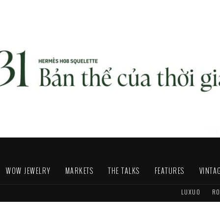
WOW JEWELRY
MARKETS
THE TALKS
FEATURES
VINTA
LUXUO
RO