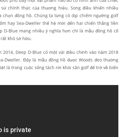
Woods phô bày một vật phẩm nào đó có hình ảnh của chiếc
i sứ chính thức của thương hiệu. Song điều khiến nhiều
ựa chọn đồng hồ. Chúng ta từng có dịp chiêm ngưỡng golf
ốm hay Sea-Dweller thế hệ mới đến hai chiến thắng liền
p D-Blue mang nhiều ý nghĩa hơn chỉ là mẫu đồng hồ cổ
 rất khó sở hữu.
m 2014, Deep D-Blue có một vài điều chỉnh vào năm 2018
ea-Dweller. Đây là mẫu đồng hồ được Woods đeo thường
iệt là trong cuộc sống tách rời khỏi sân golf để trở về biển