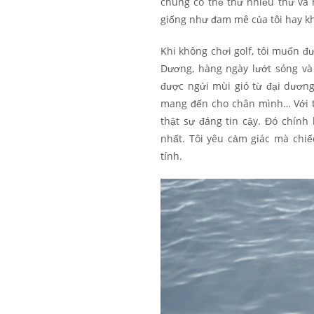
chúng có thể thử nhiều thứ và 
giống như đam mê của tôi hay k
Khi không chơi golf, tôi muốn đư
Dương, hàng ngày lướt sóng và 
được ngửi mùi gió từ đại dương
mang đến cho chân mình… Với tấ
thật sự đáng tin cậy. Đó chính 
nhất. Tôi yêu cảm giác mà chi
tính.