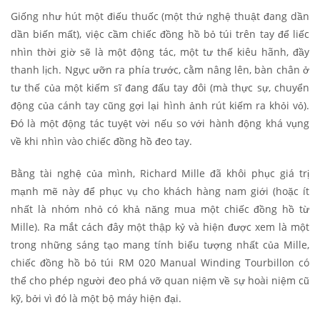
Giống như hút một điếu thuốc (một thứ nghệ thuật đang dần
dần biến mất), việc cầm chiếc đồng hồ bỏ túi trên tay để liếc
nhìn thời giờ sẽ là một động tác, một tư thế kiêu hãnh, đầy
thanh lịch. Ngực ưỡn ra phía trước, cằm nâng lên, bàn chân ở
tư thế của một kiếm sĩ đang đấu tay đôi (mà thực sự, chuyển
động của cánh tay cũng gợi lại hình ảnh rút kiếm ra khỏi vỏ).
Đó là một động tác tuyệt vời nếu so với hành động khá vụng
về khi nhìn vào chiếc đồng hồ đeo tay.
Bằng tài nghệ của mình, Richard Mille đã khôi phục giá trị
mạnh mẽ này để phục vụ cho khách hàng nam giới (hoặc ít
nhất là nhóm nhỏ có khả năng mua một chiếc đồng hồ từ
Mille). Ra mắt cách đây một thập kỷ và hiện được xem là một
trong những sáng tạo mang tính biểu tượng nhất của Mille,
chiếc đồng hồ bỏ túi RM 020 Manual Winding Tourbillon có
thể cho phép người đeo phá vỡ quan niệm về sự hoài niệm cũ
kỹ, bởi vì đó là một bộ máy hiện đại.