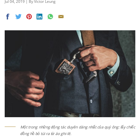
Jul 04, 2019 | By Victor Leung
Một trong những động tác duyên dáng nhất của quý ông: lấy chiếc
đồng hồ bỏ túi ra từ áo ghi-lê.