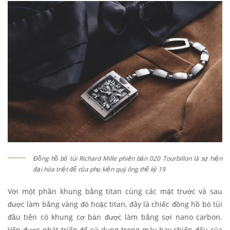
Đồng hồ bỏ túi Richard Mille phiên bản 020 Tourbillon là sự hiện
đại hóa triệt để của phụ kiện quý ông thế kỷ 19
Với một phần khung bằng titan cùng các mặt trước và sau
được làm bằng vàng đỏ hoặc titan, đây là chiếc đồng hồ bỏ túi
đầu tiên có khung cơ bản được làm bằng sợi nano carbon.
Vốn được phát triển để sử dụng trong máy bay chiến đấu của