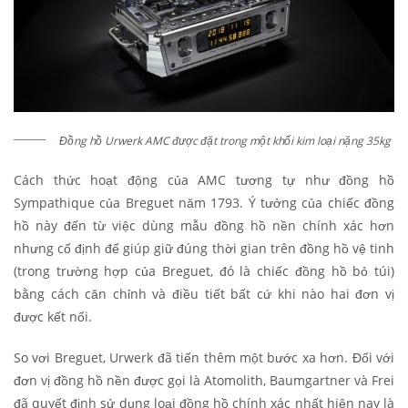
Đồng hồ Urwerk AMC được đặt trong một khối kim loại nặng 35kg
Cách thức hoạt động của AMC tương tự như đồng hồ
Sympathique của Breguet năm 1793. Ý tưởng của chiếc đồng
hồ này đến từ việc dùng mẫu đồng hồ nền chính xác hơn
nhưng cố định để giúp giữ đúng thời gian trên đồng hồ vệ tinh
(trong trường hợp của Breguet, đó là chiếc đồng hồ bỏ túi)
bằng cách căn chỉnh và điều tiết bất cứ khi nào hai đơn vị
được kết nối.
So vơi Breguet, Urwerk đã tiến thêm một bước xa hơn. Đối với
đơn vị đồng hồ nền được gọi là Atomolith, Baumgartner và Frei
đã quyết định sử dụng loại đồng hồ chính xác nhất hiện nay là