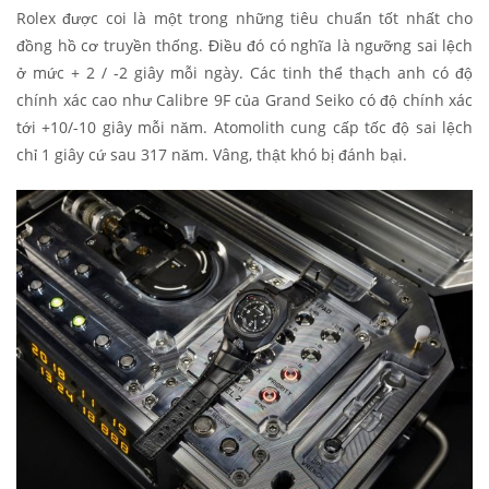
Rolex được coi là một trong những tiêu chuẩn tốt nhất cho
đồng hồ cơ truyền thống. Điều đó có nghĩa là ngưỡng sai lệch
ở mức + 2 / -2 giây mỗi ngày. Các tinh thể thạch anh có độ
chính xác cao như Calibre 9F của Grand Seiko có độ chính xác
tới +10/-10 giây mỗi năm. Atomolith cung cấp tốc độ sai lệch
chỉ 1 giây cứ sau 317 năm. Vâng, thật khó bị đánh bại.