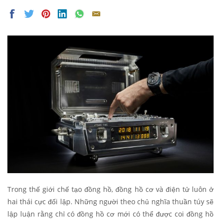
Trong thế giới chế tạo đồng hồ, đồng hồ cơ và điện tử luôn ở
hai thái cực đối lập. Những người theo chủ nghĩa thuần túy sẽ
lập luận rằng chỉ có đồng hồ cơ mới có thể được coi đồng hồ