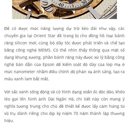
Để có được mức năng lượng dự trữ kéo dài như vậy, các
chuyên gia tại Orient Star đã trang bị cho đồng hồ loại bánh
răng silicon mới, cùng bộ dây tóc được phát triển và chế tạo
bằng công nghệ MEMS. Có thể nhìn thấy thông qua mặt số
dạng khung xương, phần bánh răng này được xử lý bằng công
nghệ bán dẫn của Epson để kiểm soát độ dày của lớp mạ ở
mức nanometer nhằm điều chỉnh độ phản xạ ánh sáng, tạo ra
màu xanh lam bắt mắt.
Với sắc xanh sống động và có hình dạng xoắn ốc độc đáo, khéo
léo gợi lên hình ảnh Dải Ngân Hà, chi tiết này còn mang ý
nghĩa tượng trưng cho chủ đề thiết kế được lấy cảm hứng từ
vũ trụ dành riêng cho dịp kỷ niệm 70 năm thành lập thương
hiệu.