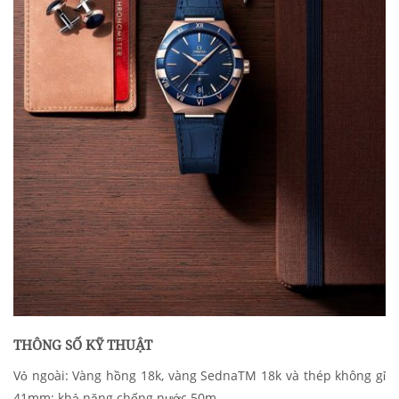
THÔNG SỐ KỸ THUẬT
Vỏ ngoài: Vàng hồng 18k, vàng SednaTM 18k và thép không gỉ
41mm; khả năng chống nước 50m.