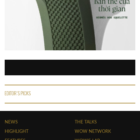
EDITOR'S PICKS
NEWS
THE TALKS
HIGHLIGHT
WOW NETWORK