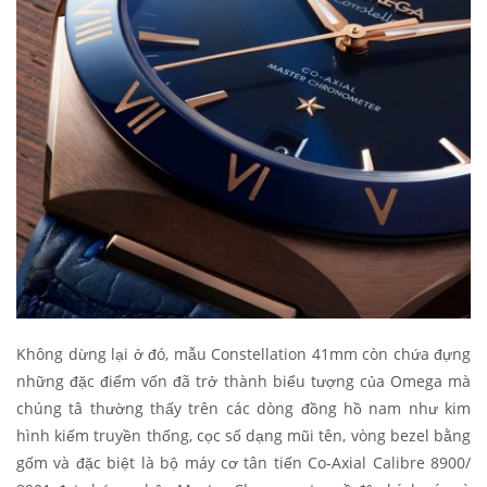
Không dừng lại ở đó, mẫu Constellation 41mm còn chứa đựng
những đặc điểm vốn đã trở thành biểu tượng của Omega mà
chúng tâ thường thấy trên các dòng đồng hồ nam như kim
hình kiếm truyền thống, cọc số dạng mũi tên, vòng bezel bằng
gốm và đặc biệt là bộ máy cơ tân tiến Co-Axial Calibre 8900/