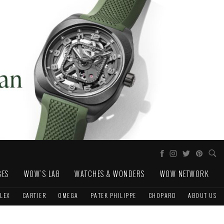
GES
WOW'S LAB
WATCHES & WONDERS
WOW NETWORK
LEX
CARTIER
OMEGA
PATEK PHILIPPE
CHOPARD
ABOUT US