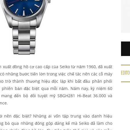
n xuất đồng hồ cơ cao cấp của Seiko từ năm 1960, đã xuất
EDITO
 có những bước tiến lớn trong việc chế tác nên các cỗ máy
ko trở thành thương hiệu độc lập khi bắt đầu phân phối
c phiên bản đặc biệt qua mỗi năm. Năm nay, kỷ niệm 60
 mang đến bộ đôi tuyệt mỹ SBGH281 Hi-Beat 36.000 và
nce.
rở nên đặc biệt? Những ai vốn tập trung vào danh hiệu
àng bỏ qua những đóng góp đáng kể mà Seiko đã làm cho