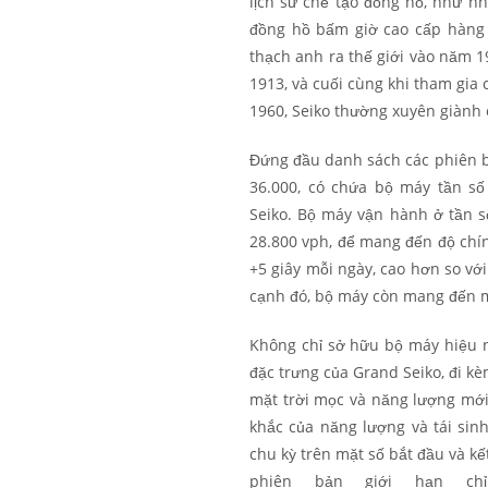
lịch sử chế tạo đồng hồ, như nh
đồng hồ bấm giờ cao cấp hàng 
thạch anh ra thế giới vào năm 1
1913, và cuối cùng khi tham gia
1960, Seiko thường xuyên giành 
Đứng đầu danh sách các phiên b
36.000, có chứa bộ máy tần số
Seiko. Bộ máy vận hành ở tần s
28.800 vph, để mang đến độ chín
+5 giây mỗi ngày, cao hơn so vớ
cạnh đó, bộ máy còn mang đến m
Không chỉ sở hữu bộ máy hiệu 
đặc trưng của Grand Seiko, đi k
mặt trời mọc và năng lượng mới
khắc của năng lượng và tái sinh
chu kỳ trên mặt số bắt đầu và kế
phiên bản giới hạn ch