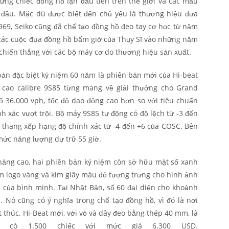
ững chiếc đồng hồ lặn đầu tiên trên thế giới và các mẫu
đầu. Mặc dù được biết đến chủ yếu là thương hiệu đưa
969, Seiko cũng đã chế tạo đồng hồ đeo tay cơ học từ năm
 các cuộc đua đồng hồ bấm giờ của Thụy Sĩ vào những năm
chiến thắng với các bộ máy cơ do thương hiệu sản xuất.
ản đặc biệt kỷ niệm 60 năm là phiên bản mới của Hi-beat
 cao calibre 9S85 từng mang về giải thưởng cho Grand
ố 36.000 vph, tốc độ dao động cao hơn so với tiêu chuẩn
h xác vượt trội. Bộ máy 9S85 tự động có độ lệch từ -3 đến
i thang xếp hạng độ chính xác từ -4 đến +6 của COSC. Bên
ức năng lượng dự trữ 55 giờ.
năng cao, hai phiên bản kỷ niệm còn sở hữu mặt số xanh
èm logo vàng và kim giây màu đỏ tượng trưng cho hình ảnh
 của bình minh. Tại Nhật Bản, số 60 đại diện cho khoảnh
. Nó cũng có ý nghĩa trong chế tạo đồng hồ, vì đó là nơi
t thúc. Hi-Beat mới, với vỏ và dây đeo bằng thép 40 mm, là
ỉ có 1.500 chiếc với mức giá 6.300 USD.