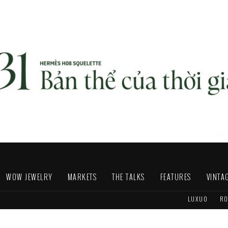
WOW JEWELRY
MARKETS
THE TALKS
FEATURES
VINTA
LUXUO
RO