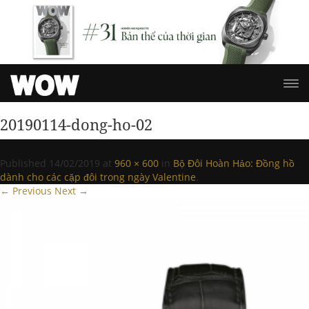
20190114-dong-ho-02
Published
14/02/2019
at
960 × 600
in
Bộ Đôi Hoàn Hảo: Đồng hồ
dành cho các cặp đôi trong ngày Valentine
.
← Previous
Next →