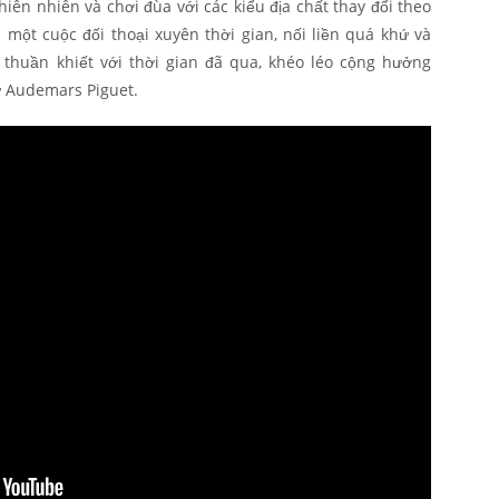
thiên nhiên và chơi đùa với các kiểu địa chất thay đổi theo
a một cuộc đối thoại xuyên thời gian, nối liền quá khứ và
n thuần khiết với thời gian đã qua, khéo léo cộng hưởng
ừ Audemars Piguet.