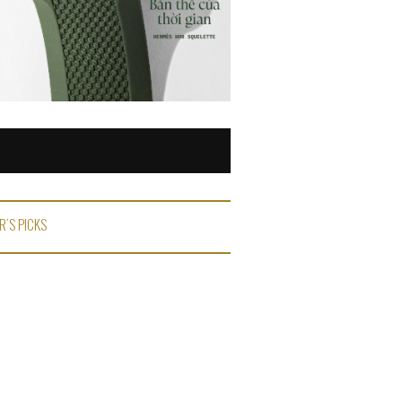
R'S PICKS