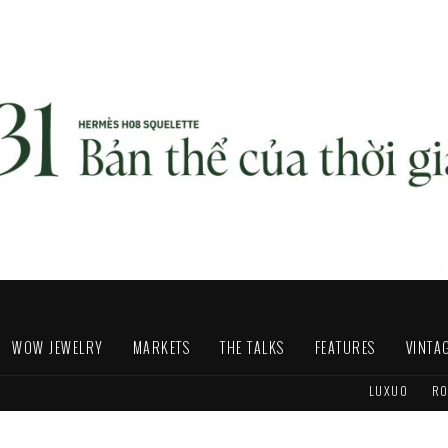
WOW JEWELRY
MARKETS
THE TALKS
FEATURES
VINTA
LUXUO
RO