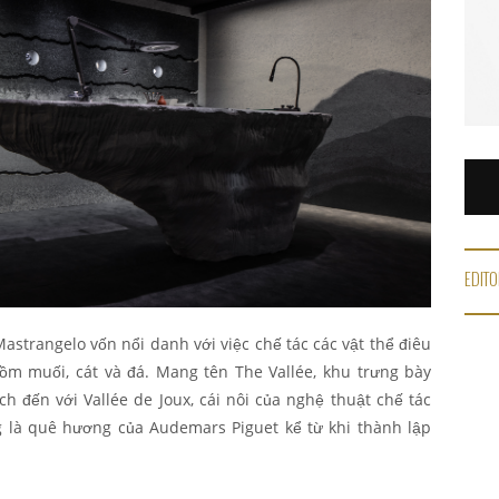
EDITO
astrangelo vốn nổi danh với việc chế tác các vật thể điêu
gồm muối, cát và đá. Mang tên The Vallée, khu trưng bày
h đến với Vallée de Joux, cái nôi của nghệ thuật chế tác
g là quê hương của Audemars Piguet kể từ khi thành lập