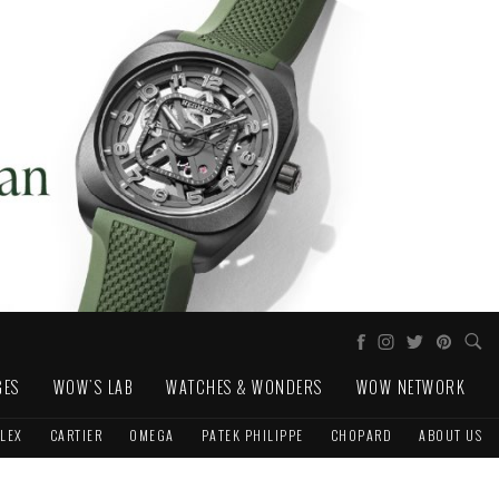
GES
WOW'S LAB
WATCHES & WONDERS
WOW NETWORK
LEX
CARTIER
OMEGA
PATEK PHILIPPE
CHOPARD
ABOUT US