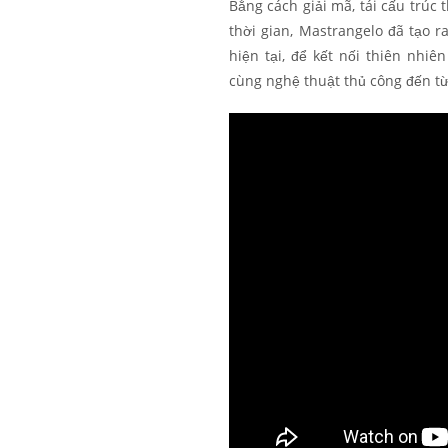
Bằng cách giải mã, tái cấu trúc 
thời gian, Mastrangelo đã tạo r
hiện tại, để kết nối thiên nhiê
cùng nghệ thuật thủ công đến t